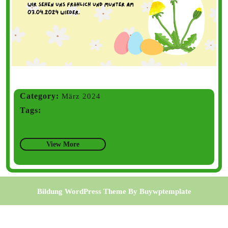
Category:
März 2024
Tags:
View More
Bildung WordPress Theme
By Buywptemplate