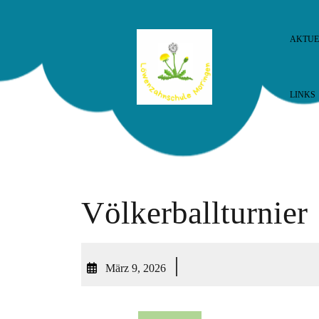
AKTUE
LINKS
Völkerballturnier
|
März 9, 2026